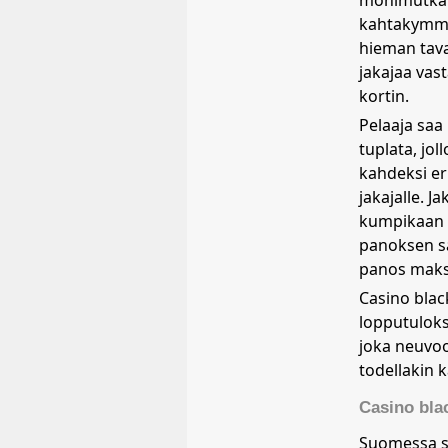
monimutkais
kahtakymmen
hieman tava
jakajaa vast
kortin.
Pelaaja saa
tuplata, jol
kahdeksi eri
jakajalle. J
kumpikaan e
panoksen saa
panos makse
Casino blac
lopputuloks
joka neuvoo
todellakin 
Casino bla
Suomessa su