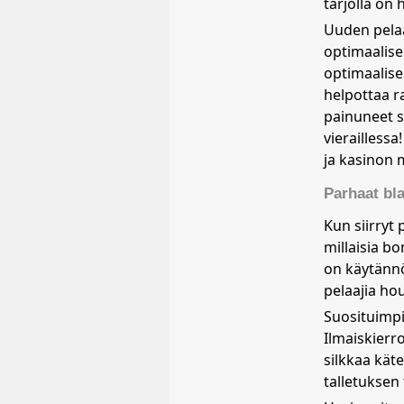
tarjolla on
Uuden pelaa
optimaalise
optimaalise
helpottaa r
painuneet s
vierailless
ja kasinon m
Parhaat bla
Kun siirryt
millaisia bo
on käytännös
pelaajia ho
Suosituimpi
Ilmaiskierro
silkkaa kät
talletuksen