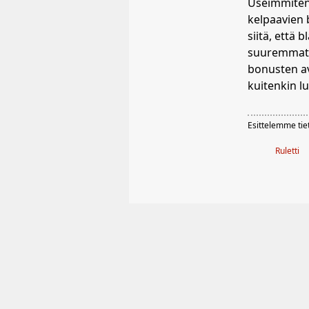
Useimmiten 
kelpaavien 
siitä, että 
suuremmat ka
bonusten av
kuitenkin l
Esittelemme tiet
Ruletti