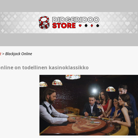
t
Blackjack Online
online on todellinen kasinoklassikko