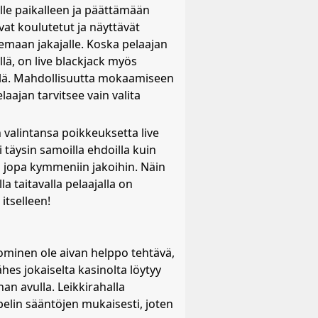
alle paikalleen ja päättämään
vat koulutetut ja näyttävät
lemaan jakajalle. Koska pelaajan
llä, on live blackjack myös
illä. Mahdollisuutta mokaamiseen
elaajan tarvitsee vain valita
 valintansa poikkeuksetta live
 täysin samoilla ehdoilla kuin
ä jopa kymmeniin jakoihin. Näin
 taitavalla pelaajalla on
itselleen!
iominen ole aivan helppo tehtävä,
hes jokaiselta kasinolta löytyy
an avulla. Leikkirahalla
pelin sääntöjen mukaisesti, joten