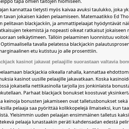
 helppo tapa omien taitojen hiomiseen.
jan kannattaa tietysti myös kaivaa avuksi taulukko, joka yk
n tavan jokaisen käden pelaamiseen. Matemaatikko Ed Thorp 
n pelitavan blackjackiin, ja ammattipelaajat hyödyntävät näi
atkaisujen tekemistä ja nopeasti oikeat ratkaisut jokaiseen
uoraan selkäytimeen. Tällöin pelaaminen luonnistuu voitokk
a! Optimaalisella tavalla pelatessa blackjackin palautusprose
arginaalinen etu kutistuu jo alle prosenttiin.
ckjack kasinot jakavat pelaajille suorastaan valtavia bon
 pelaamaan blackjackia oikealla rahalla, kannattaa ehdottoma
nuksia kasinot uusille pelaajille jakavatkaan. Koska kasinoid
sä jokaisella nettikasinolla tarjolla jos jonkinlaista bonust
ukutellaan. Parhaat blackjack bonukset koostuvat yksinkerta
a keinoja bonusten jakamiseen ovat talletusbonukset sekä 
ksilla pelaaja saa pyörittää kolikkopelejä ilmaiseksi, kun ta
eistä. Yleisimmin uuden pelaajan ensimmäinen talletus kaksi
 tekevä pelaaja lunastaakin peräti kahdensadan edestä pelirah