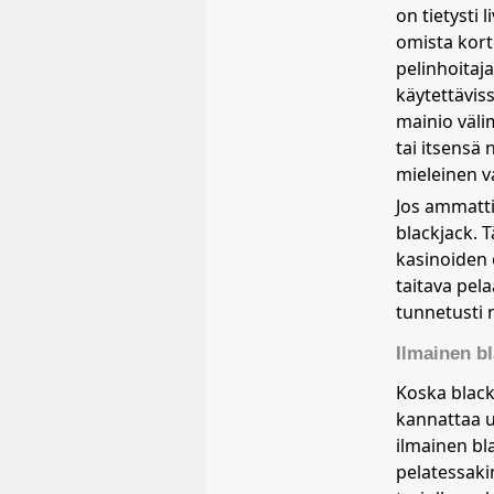
on tietysti 
omista korte
pelinhoitaj
käytettäviss
mainio väli
tai itsensä 
mieleinen v
Jos ammatti
blackjack. 
kasinoiden 
taitava pel
tunnetusti 
Ilmainen b
Koska black
kannattaa u
ilmainen bl
pelatessaki