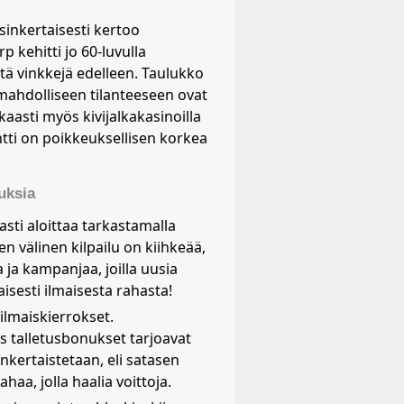
sinkertaisesti kertoo
kehitti jo 60-luvulla
tä vinkkejä edelleen. Taulukko
 mahdolliseen tilanteeseen ovat
aasti myös kivijalkakasinoilla
ntti on poikkeuksellisen korkea
uksia
sti aloittaa tarkastamalla
en välinen kilpailu on kiihkeää,
a ja kampanjaa, joilla uusia
isesti ilmaisesta rahasta!
ilmaiskierrokset.
as talletusbonukset tarjoavat
nkertaistetaan, eli satasen
aa, jolla haalia voittoja.