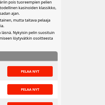
märiin pois tuoreempien pelien
 todellinen kasinoiden klassikko,
sadan ajan.
tainen, mutta taitava pelaaja
ia.
 läsnä. Nykyisin pelin suosituin
amiseen löytyvätkin osoitteesta
PELAA NYT
PELAA NYT