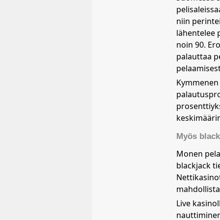
pelisaleiss
niin perint
lähentelee 
noin 90. Ero
palauttaa p
pelaamisest
Kymmenen pr
palautuspros
prosenttiyks
keskimääri
Myös black
Monen pelaa
blackjack t
Nettikasino
mahdollista
Live kasinol
nauttiminen