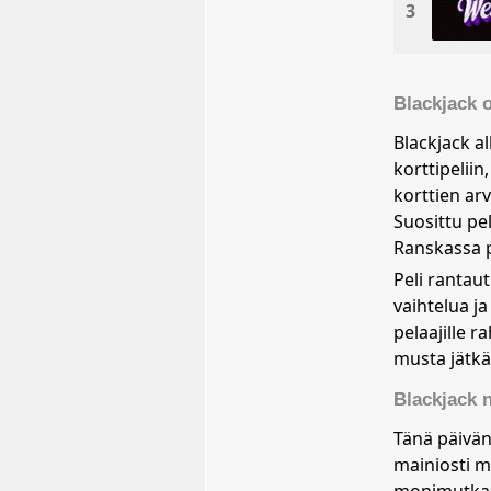
3
Blackjack o
Blackjack a
korttipeliin
korttien ar
Suosittu pel
Ranskassa p
Peli rantaut
vaihtelua j
pelaajille 
musta jätkä,
Blackjack n
Tänä päivänä
mainiosti my